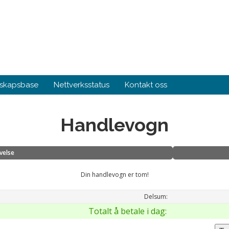
skapsbase
Nettverksstatus
Kontakt oss
Handlevogn
velse
Din handlevogn er tom!
Delsum:
Totalt å betale i dag: