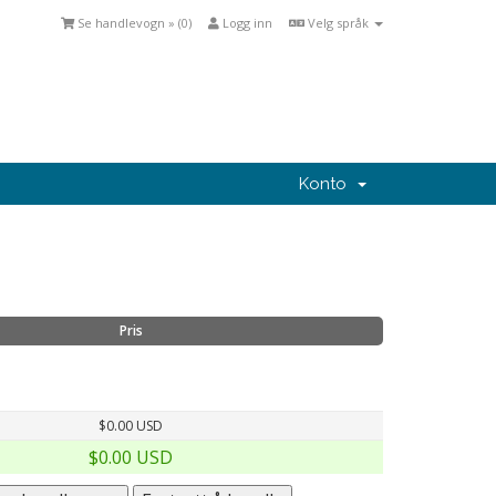
Se handlevogn » (
0
)
Logg inn
Velg språk
Konto
Pris
$0.00 USD
$0.00 USD