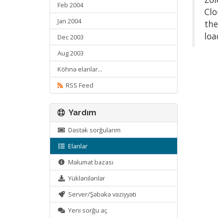
Feb 2004
Clo
Jan 2004
the
loa
Dec 2003
Aug 2003
Köhnə elanlar...
RSS Feed
Yardım
Dəstək sorğularım
Elanlar
Məlumat bazası
Yüklənilənlər
Server/Şəbəkə vəziyyəti
Yeni sorğu aç