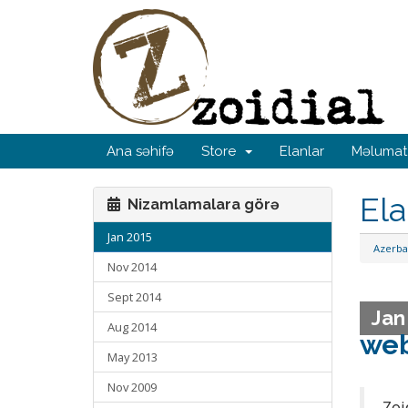
Ana səhifə
Store
Elanlar
Məlumat
Ela
Nizamlamalara görə
Jan 2015
Azerba
Nov 2014
Sept 2014
Jan
Aug 2014
web
May 2013
Nov 2009
Zoi