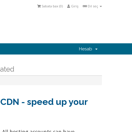
Səbətə bax (
0
)
Giriş
Dil seç
Hesab
rated
 CDN - speed up your
. All hosting accounts can have